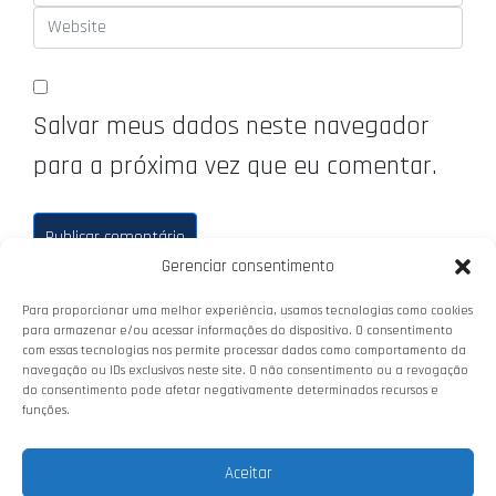
Salvar meus dados neste navegador
para a próxima vez que eu comentar.
Gerenciar consentimento
Para proporcionar uma melhor experiência, usamos tecnologias como cookies
para armazenar e/ou acessar informações do dispositivo. O consentimento
com essas tecnologias nos permite processar dados como comportamento da
navegação ou IDs exclusivos neste site. O não consentimento ou a revogação
do consentimento pode afetar negativamente determinados recursos e
funções.
© 2026 Confederação dos Criadores
de Guppy (CCG). Todos os direitos
Aceitar