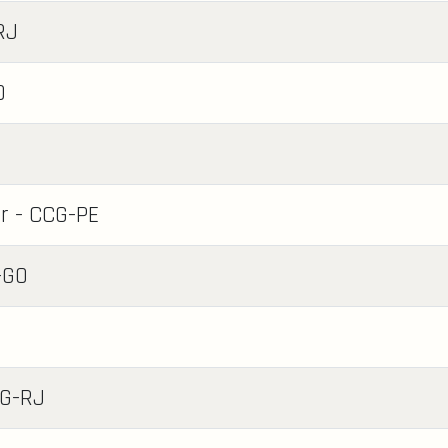
RJ
O
r - CCG-PE
-GO
CG-RJ