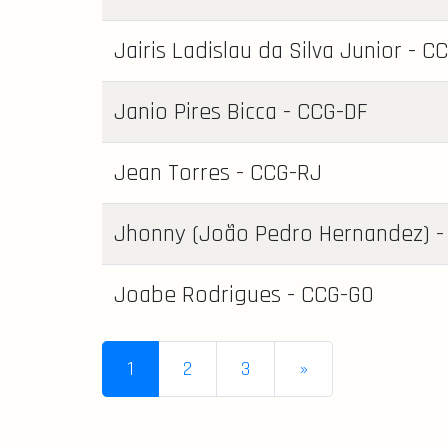
Jairis Ladislau da Silva Junior - C
Janio Pires Bicca - CCG-DF
Jean Torres - CCG-RJ
Jhonny (João Pedro Hernandez) -
Joabe Rodrigues - CCG-GO
1
2
3
»