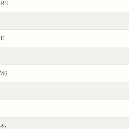
-RS
MG
-MS
-RR