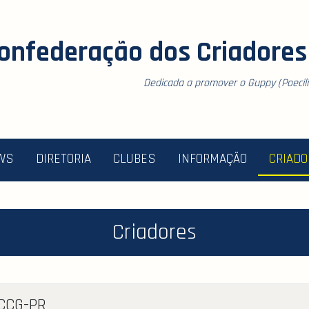
onfederação dos Criadores 
Dedicada a promover o Guppy (Poecilia
WS
DIRETORIA
CLUBES
INFORMAÇÃO
CRIAD
Criadores
 CCG-PR