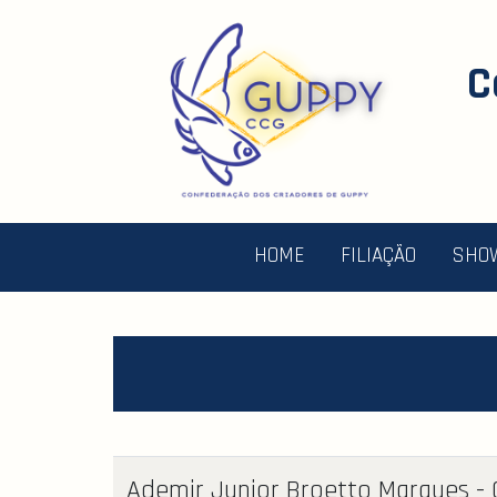
C
HOME
FILIAÇÃO
SHO
Ademir Junior Broetto Marques -