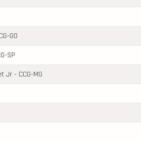
CCG-GO
CG-SP
t Jr - CCG-MG