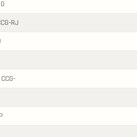
GO
CCG-RJ
J
- CCG-
P