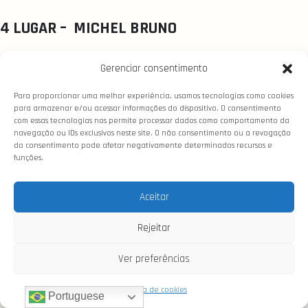
4 LUGAR – MICHEL BRUNO
Gerenciar consentimento
MACHOS TANK
Para proporcionar uma melhor experiência, usamos tecnologias como cookies
para armazenar e/ou acessar informações do dispositivo. O consentimento
com essas tecnologias nos permite processar dados como comportamento da
1 LUGAR – MICHEL BRUNO
navegação ou IDs exclusivos neste site. O não consentimento ou a revogação
do consentimento pode afetar negativamente determinados recursos e
funções.
2 LUGAR – MICHEL BRUNO
Aceitar
3 LUGAR – MICHEL BRUNO
Rejeitar
4 LUGAR – FERNANDO CIPRO
Ver preferências
Política de cookies
Portuguese