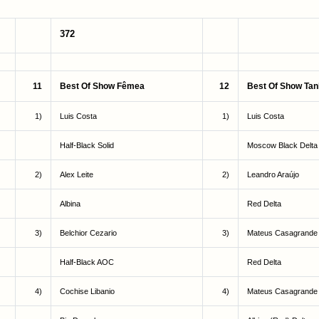
372
11
Best Of Show Fêmea
12
Best Of Show Tan
1)
Luis Costa
1)
Luis Costa
Half-Black Solid
Moscow Black Delta
2)
Alex Leite
2)
Leandro Araújo
Albina
Red Delta
3)
Belchior Cezario
3)
Mateus Casagrande
Half-Black AOC
Red Delta
4)
Cochise Libanio
4)
Mateus Casagrande