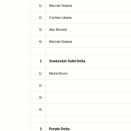
1)
Marcelo Suiama
2)
Cochise Libanio
3)
Alex Boroski
4)
Marcelo Suiama
1
Snakeskin Solid Delta
1)
Michel Bruno
2)
3)
4)
3
Purple Delta