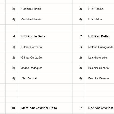
3)
Cochise Libanio
3)
Luís Reolon
4)
Cochise Libanio
4)
Luís Maida
4
H/B Purple Delta
7
H/B Red Delta
1)
Gilmar Cortezão
1)
Mateus Casagrande
2)
Gilmar Cortezão
2)
Leandro Araújo
3)
Joabe Rodrigues
3)
Belchior Cezario
4)
Alex Boroski
4)
Belchior Cezario
10
Metal Snakeskin V. Delta
7
Red Snakeskin V.