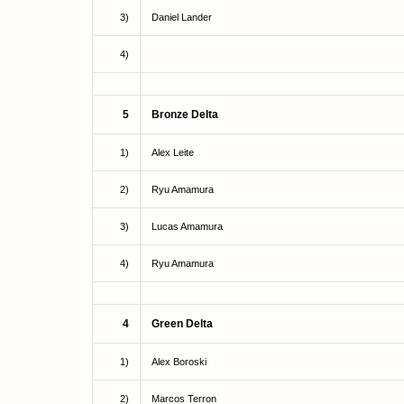
3)
Daniel Lander
4)
5
Bronze Delta
1)
Alex Leite
2)
Ryu Amamura
3)
Lucas Amamura
4)
Ryu Amamura
4
Green Delta
1)
Alex Boroski
2)
Marcos Terron