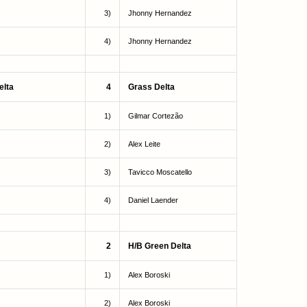
3)
Jhonny Hernandez
4)
Jhonny Hernandez
elta
4
Grass Delta
1)
Gilmar Cortezão
2)
Alex Leite
3)
Tavicco Moscatello
4)
Daniel Laender
2
H/B Green Delta
1)
Alex Boroski
2)
Alex Boroski