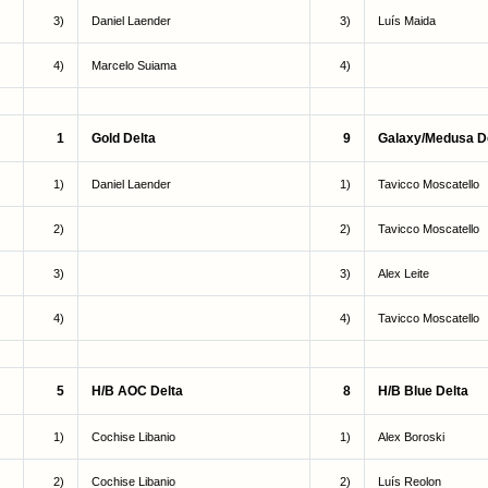
3)
Daniel Laender
3)
Luís Maida
4)
Marcelo Suiama
4)
1
Gold Delta
9
Galaxy/Medusa D
1)
Daniel Laender
1)
Tavicco Moscatello
2)
2)
Tavicco Moscatello
3)
3)
Alex Leite
4)
4)
Tavicco Moscatello
5
H/B AOC Delta
8
H/B Blue Delta
1)
Cochise Libanio
1)
Alex Boroski
2)
Cochise Libanio
2)
Luís Reolon