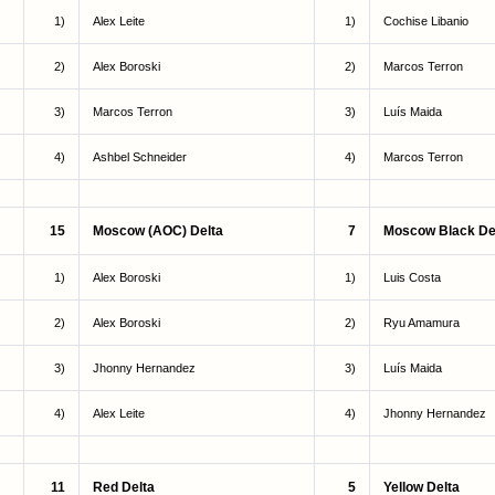
1)
Alex Leite
1)
Cochise Libanio
2)
Alex Boroski
2)
Marcos Terron
3)
Marcos Terron
3)
Luís Maida
4)
Ashbel Schneider
4)
Marcos Terron
15
Moscow (AOC) Delta
7
Moscow Black De
1)
Alex Boroski
1)
Luis Costa
2)
Alex Boroski
2)
Ryu Amamura
3)
Jhonny Hernandez
3)
Luís Maida
4)
Alex Leite
4)
Jhonny Hernandez
11
Red Delta
5
Yellow Delta