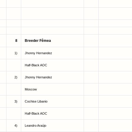
8
Breeder Fêmea
1)
Jhonny Hernandez
Half-Black AOC
2)
Jhonny Hernandez
Moscow
3)
Cochise Libanio
Half-Black AOC
4)
Leandro Araújo