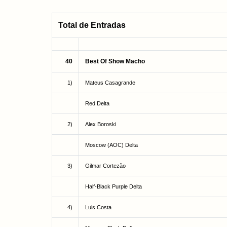
Total de Entradas
40
Best Of Show Macho
1)
Mateus Casagrande
Red Delta
2)
Alex Boroski
Moscow (AOC) Delta
3)
Gilmar Cortezão
Half-Black Purple Delta
4)
Luis Costa