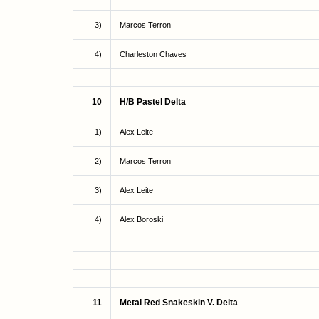
3)
Marcos Terron
4)
Charleston Chaves
10
H/B Pastel Delta
1)
Alex Leite
2)
Marcos Terron
3)
Alex Leite
4)
Alex Boroski
11
Metal Red Snakeskin V. Delta