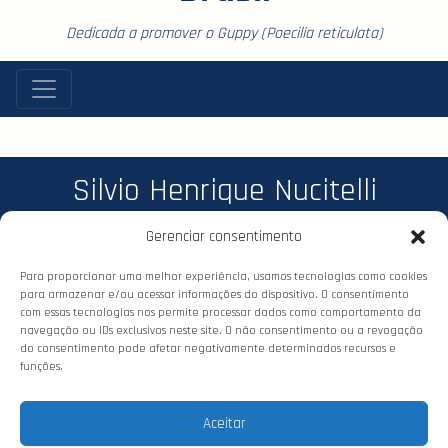
Dedicada a promover o Guppy (Poecilia reticulata)
Silvio Henrique Nucitelli
Gerenciar consentimento
Para proporcionar uma melhor experiência, usamos tecnologias como cookies
para armazenar e/ou acessar informações do dispositivo. O consentimento
com essas tecnologias nos permite processar dados como comportamento da
navegação ou IDs exclusivos neste site. O não consentimento ou a revogação
do consentimento pode afetar negativamente determinados recursos e
funções.
© 2026 Confederação dos Criadores
de Guppy (CCG). Todos os direitos
Aceitar