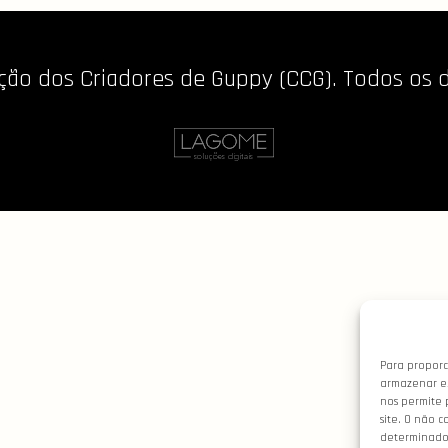
ão dos Criadores de Guppy (CCG). Todos os di
Para proporc
armazenar e/
nos permite 
site. O não 
determinados