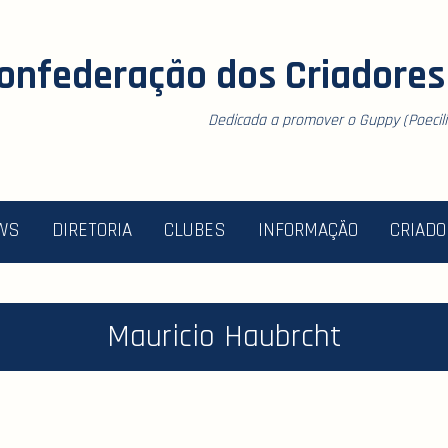
onfederação dos Criadores 
Dedicada a promover o Guppy (Poecilia
WS
DIRETORIA
CLUBES
INFORMAÇÃO
CRIAD
Mauricio Haubrcht