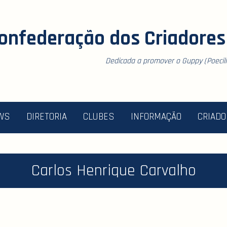
onfederação dos Criadores 
Dedicada a promover o Guppy (Poecilia
WS
DIRETORIA
CLUBES
INFORMAÇÃO
CRIAD
Carlos Henrique Carvalho