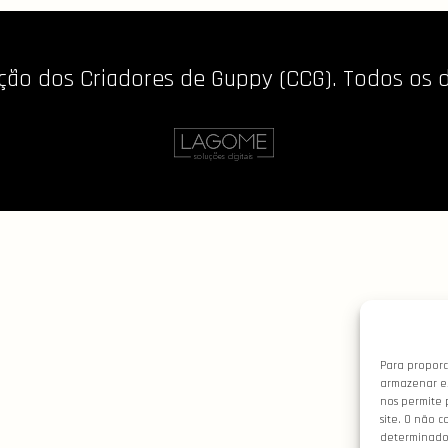
ão dos Criadores de Guppy (CCG). Todos os di
Para proporc
armazenar e/
nos permite 
site. O não 
determinados