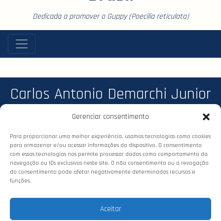
Dedicada a promover o Guppy (Poecilia reticulata)
Carlos Antonio Demarchi Junior
Gerenciar consentimento
Para proporcionar uma melhor experiência, usamos tecnologias como cookies
para armazenar e/ou acessar informações do dispositivo. O consentimento
com essas tecnologias nos permite processar dados como comportamento da
navegação ou IDs exclusivos neste site. O não consentimento ou a revogação
do consentimento pode afetar negativamente determinados recursos e
funções.
© 2026 Confederação dos Criadores
de Guppy (CCG). Todos os direitos
Aceitar