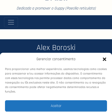
Dedicada a promover o Guppy (Poecilia reticulata)
Alex Boroski
Gerenciar consentimento
Para proporcionar uma melhor experiência, usamos tecnologias como cookies
para armazenar e/ou acessar informações do dispositivo. O consentimento
com essas tecnologias nos permite processar dados como comportamento da
navegação ou IDs exclusivos neste site. O não consentimento ou a revogação
do consentimento pode afetar negativamente determinados recursos e
funções.
© 2026 Confederação dos Criadores
de Guppy (CCG). Todos os direitos
Aceitar