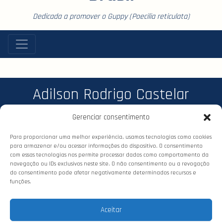
Dedicada a promover o Guppy (Poecilia reticulata)
Adilson Rodrigo Castelar
Gerenciar consentimento
Para proporcionar uma melhor experiência, usamos tecnologias como cookies
para armazenar e/ou acessar informações do dispositivo. O consentimento
com essas tecnologias nos permite processar dados como comportamento da
navegação ou IDs exclusivos neste site. O não consentimento ou a revogação
do consentimento pode afetar negativamente determinados recursos e
funções.
© 2026 Confederação dos Criadores
de Guppy (CCG). Todos os direitos
Aceitar