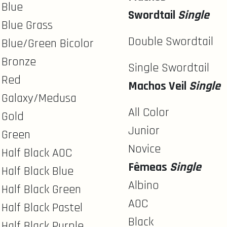
Blue
Swordtail
Single
Blue Grass
Double Swordtail
Blue/Green Bicolor
Bronze
Single Swordtail
Red
Machos Veil
Single
Galaxy/Medusa
All Color
Gold
Junior
Green
Novice
Half Black AOC
Fêmeas
Single
Half Black Blue
Albino
Half Black Green
AOC
Half Black Pastel
Black
Half Black Purple